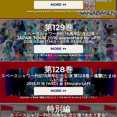
MORE
never young beach / Tempalay / Rei / SANABAGUN.
第129巻
スペースシャワー列伝15周年記念公演
JAPAN TOUR 2016 supported by uP!!!
2016.02.18 (THU) ~ 2016.03.06 (SUN)
MORE
フレデリック / 夜の本気ダンス / My Hair is Bad / 雨のパレード
第128巻
スペースシャワー列伝15周年記念公演 第128巻～魂響(たまゆ
ら)の宴～
2015.11.18 (WED) @ Shinjuku Loft
MORE
My Hair is Bad / 最終少女ひかさ / THE BOYS＆GIRLS / カネコアヤノ
特別編
スペースシャワー列伝15周年記念公演 “大大大宴会”