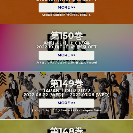
MORE
Atomic Skipper / 帝国喫茶 / bokula.
第150巻
彩色(さいしょく)の宴
2022.10.11(TUE) @ 新宿LOFT
MORE
カネヨリマサル / リュックと添い寝ごはん / yutori
第149巻
JAPAN TOUR 2022
2022.06.22 (WED) ～ 2022.07.06 (WED)
MORE
オレンジスパイニクラブ / KALMA / PK shampoo / Maki
第148巻