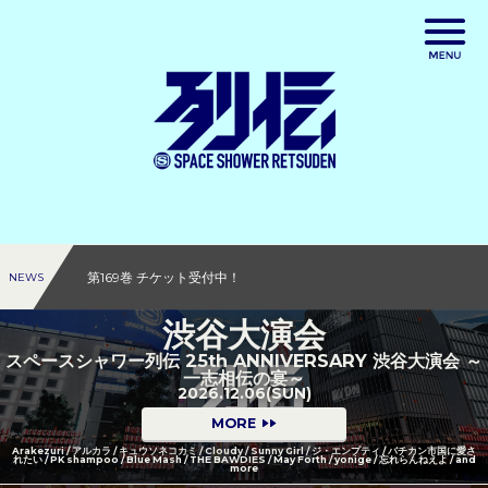
渋谷大演会 チケット受付中！
NEWS
渋谷大演会
第170巻 チケット受付中！
第169巻 チケット受付中！
スペースシャワー列伝 25th ANNIVERSARY 渋谷大演会 ～
一志相伝の宴～
2026.12.06(SUN)
MORE
Arakezuri / アルカラ / キュウソネコカミ / Cloudy / Sunny Girl / ジ・エンプティ / バチカン市国に愛さ
れたい / PK shampoo / Blue Mash / THE BAWDIES / May Forth / yonige / 忘れらんねえよ / and
more