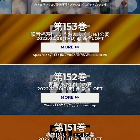
カネヨリマサル / 帝国喫茶 / プッシュプルポット / yutori
第153巻
咲音福寿(しょうおんふくじゅ)の宴
2023.02.09(THU) @ 新宿LOFT
MORE
Apes / Cody・Lee (李) / YONA YONA WEEKENDERS
第152巻
青星(あおぼし)の宴
2022.12.20(TUE) @ 新宿LOFT
MORE
This is LAST / ねぐせ。 / moon drop
第151巻
鳴鐘(めいしょう)の宴
2022.11.17(THU) @ 新宿LOFT