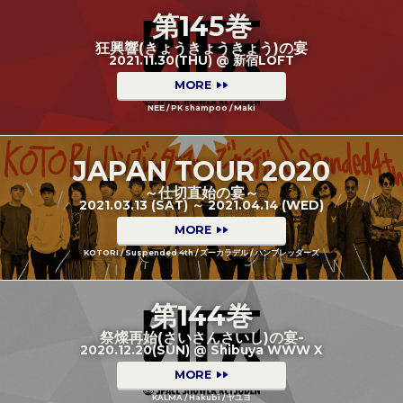
第145巻
狂興響(きょうきょうきょう)の宴
2021.11.30(THU) @ 新宿LOFT
MORE
NEE / PK shampoo / Maki
JAPAN TOUR 2020
～仕切直始の宴～
2021.03.13 (SAT) ～ 2021.04.14 (WED)
MORE
KOTORI / Suspended 4th / ズーカラデル / ハンブレッダーズ
第144巻
祭燦再始(さいさんさいし)の宴-
2020.12.20(SUN) @ Shibuya WWW X
MORE
KALMA / Hakubi / ヤユヨ