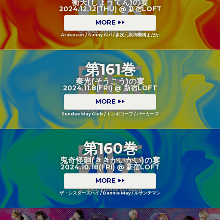
衝天(しょうてん)の宴
2024.12.12(THU) @ 新宿LOFT
MORE
Arakezuri / Sunny Girl / 多次元制御機構よだか
第161巻
奏光(そうこう)の宴
2024.11.8(FRI) @ 新宿LOFT
MORE
Sundae May Club / トンボコープ / パーカーズ
第160巻
鬼奇怪廻(ききかいかい)の宴
2024.10.18(FRI) @ 新宿LOFT
MORE
ザ・シスターズハイ / Dannie May / ルサンチマン