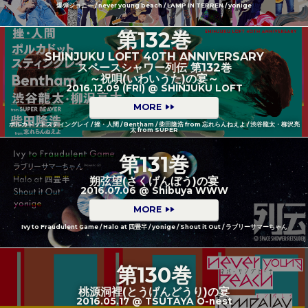
爆弾ジョニー / never young beach / LAMP IN TERREN / yonige
第132巻
SHINJUKU LOFT 40TH ANNIVERSARY
スペースシャワー列伝 第132巻
～祝唄(いわいうた)の宴～
2016.12.09 (FRI) @ SHINJUKU LOFT
MORE
ポルカドットスティングレイ / 挫・人間 / Bentham / 柴田隆浩 from 忘れらんねえよ / 渋谷龍太・柳沢亮
太 from SUPER
第131巻
朔弦望(さくげんぼう)の宴
2016.07.06 @ Shibuya WWW
MORE
Ivy to Fraudulent Game / Halo at 四畳半 / yonige / Shout it Out / ラブリーサマーちゃん
第130巻
桃源洞裡(とうげんどうり)の宴
2016.05.17 @ TSUTAYA O-nest