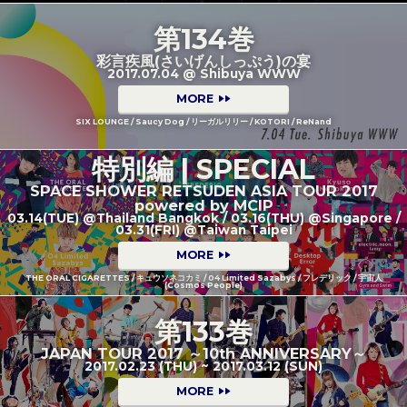
第134巻
彩言疾風(さいげんしっぷう)の宴
2017.07.04 @ Shibuya WWW
MORE
SIX LOUNGE / Saucy Dog / リーガルリリー / KOTORI / ReNand
特別編 | SPECIAL
SPACE SHOWER RETSUDEN ASIA TOUR 2017
powered by MCIP
03.14(TUE) @Thailand Bangkok / 03.16(THU) @Singapore /
03.31(FRI) @Taiwan Taipei
MORE
THE ORAL CIGARETTES / キュウソネコカミ / 04 Limited Sazabys / フレデリック / 宇宙人
(Cosmos People)
第133巻
JAPAN TOUR 2017 ～10th ANNIVERSARY～
2017.02.23 (THU) ~ 2017.03.12 (SUN)
MORE