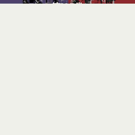
第125巻
JAPAN TOUR 2015 supported by uP!!!
2015.02.26 (THU) ~ 2015.03.15 (SUN)
MORE
THE ORAL CIGARETTES / 04 Limited Sazabys / Brian the Sun / HAPPY
第124巻
みんなの宴
2014.11.28 (FRI) @ 新宿LOFT
MORE
Brian the Sun / FOLKS / ドラマチックアラスカ / フレデリック / 04 Limited Sazabys / READ
ALOUD
Bar Stage : 水曜日のカンパネラ / HAPPY / 戸渡陽太 / WANIMA
第123巻
縁深力の宴
2014.11.26 (WED) @ 新宿LOFT
MORE
THE BAWDIES / SiM / SHISHAMO