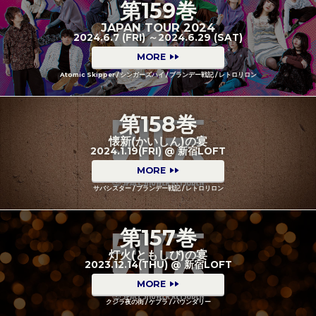
第159巻
JAPAN TOUR 2024
2024.6.7 (FRI) ～2024.6.29 (SAT)
MORE
Atomic Skipper / シンガーズハイ / ブランデー戦記 / レトロリロン
第158巻
懐新(かいしん)の宴
2024.1.19(FRI) @ 新宿LOFT
MORE
サバシスター / ブランデー戦記 / レトロリロン
第157巻
灯火(ともしび)の宴
2023.12.14(THU) @ 新宿LOFT
MORE
クジラ夜の街 / ケプラ / バウンダリー