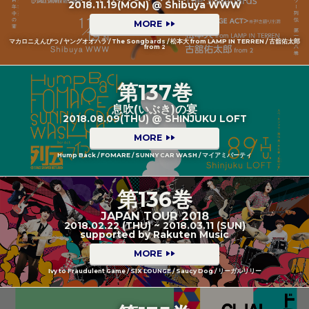
2018.11.19(MON) @ Shibuya WWW
MORE
マカロニえんぴつ / ヤングオオハラ / The Songbards / 松本大 from LAMP IN TERREN / 古舘佑太郎
from 2
第137巻
息吹(いぶき)の宴
2018.08.09(THU) @ SHINJUKU LOFT
MORE
Hump Back / FOMARE / SUNNY CAR WASH / マイアミパーティ
第136巻
JAPAN TOUR 2018
2018.02.22 (THU) ~ 2018.03.11 (SUN)
supported by Rakuten Music
MORE
Ivy to Fraudulent Game / SIX LOUNGE / Saucy Dog / リーガルリリー