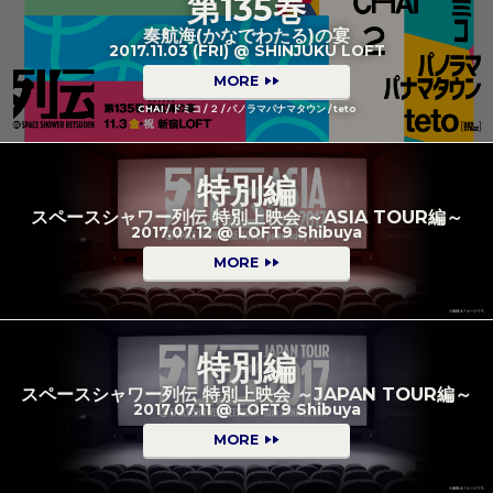
第135巻
奏航海(かなでわたる)の宴
2017.11.03 (FRI) @ SHINJUKU LOFT
MORE
CHAI / ドミコ / ２ / パノラマパナマタウン / teto
特別編
スペースシャワー列伝 特別上映会 ～ASIA TOUR編～
2017.07.12 @ LOFT9 Shibuya
MORE
特別編
スペースシャワー列伝 特別上映会 ～JAPAN TOUR編～
2017.07.11 @ LOFT9 Shibuya
MORE