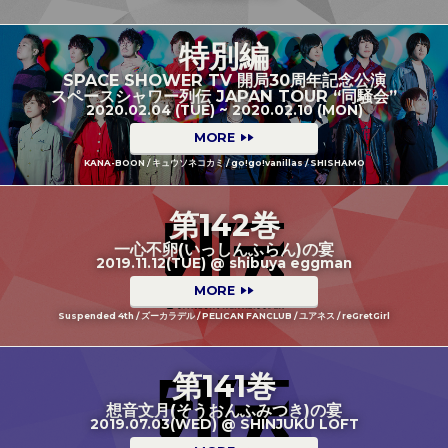
特別編
SPACE SHOWER TV 開局30周年記念公演
スペースシャワー列伝 JAPAN TOUR “同騒会”
2020.02.04 (TUE) ~ 2020.02.10 (MON)
MORE
KANA-BOON / キュウソネコカミ / go!go!vanillas / SHISHAMO
第142巻
一心不卵(いっしんふらん)の宴
2019.11.12(TUE) @ shibuya eggman
MORE
Suspended 4th / ズーカラデル / PELICAN FANCLUB / ユアネス / reGretGirl
第141巻
想音文月(そうおんふみつき)の宴
2019.07.03(WED) @ SHINJUKU LOFT