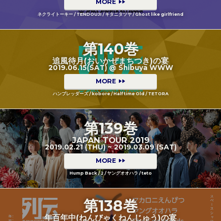
MORE
ネクライトーキー / TENDOUJI / キタニタツヤ / Ghost like girlfriend
第140巻
追風待月(おいかぜまちつき)の宴
2019.06.15(SAT) @ Shibuya WWW
MORE
ハンブレッダーズ / kobore / Half time Old / TETORA
第139巻
JAPAN TOUR 2019
2019.02.21 (THU) ~ 2019.03.09 (SAT)
MORE
Hump Back / 2 / ヤングオオハラ / teto
第138巻
年百年中(ねんびゃくねんじゅう)の宴