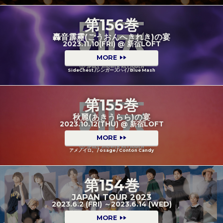
第156巻
轟音霹靂(ごうおんへきれき)の宴
2023.11.10(FRI) @ 新宿LOFT
MORE
SideChest /シンガーズハイ/ Blue Mash
第155巻
秋麗(あきうらら)の宴
2023.10.12(THU) @ 新宿LOFT
MORE
アメノイロ。 / osage / Conton Candy
第154巻
JAPAN TOUR 2023
2023.6.2 (FRI) ～2023.6.14 (WED)
MORE