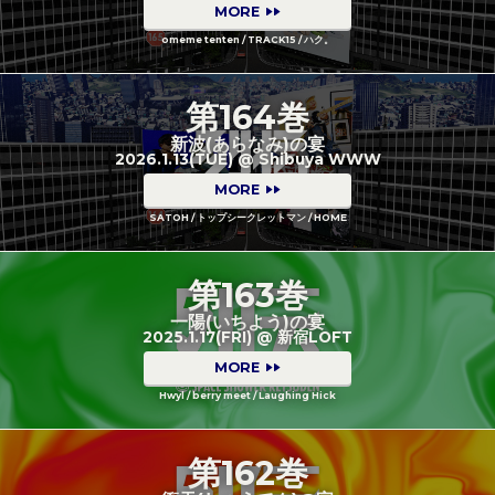
MORE
omeme tenten / TRACK15 / ハク。
第164巻
新波(あらなみ)の宴
2026.1.13(TUE) @ Shibuya WWW
MORE
SATOH / トップシークレットマン / HOME
第163巻
一陽(いちよう)の宴
2025.1.17(FRI) @ 新宿LOFT
MORE
Hwyl / berry meet / Laughing Hick
第162巻