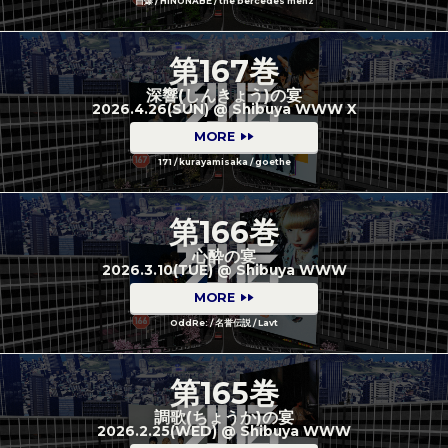
自爆 / HINONABE / the bercedes menz
第167巻
深響(しんきょう)の宴
2026.4.26(SUN) @ Shibuya WWW X
MORE
171 / kurayamisaka / goethe
第166巻
心酔の宴
2026.3.10(TUE) @ Shibuya WWW
MORE
OddRe: / 名誉伝説 / Lavt
第165巻
調歌(ちょうか)の宴
2026.2.25(WED) @ Shibuya WWW