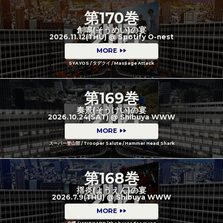
第170巻
創鳴(そうめい)の宴
2026.11.12(THU) @ Spotify O-nest
MORE
SYAYOS / タデクイ / Massage Attack
第169巻
奏景(そうけい)の宴
2026.10.24(SAT) @ Shibuya WWW
MORE
スーパー登山部 / Trooper Salute / Hammer Head Shark
第168巻
揺炎(ようえん)の宴
2026.7.9(THU) @ Shibuya WWW
MORE