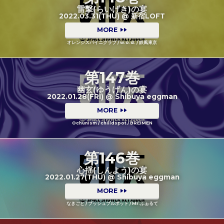
雷撃(らいげき)の宴
2022.03.31(THU) @ 新宿LOFT
MORE
オレンジスパイニクラブ / w.o.d. / 鉄風東京
第147巻
幽玄(ゆうげん)の宴
2022.01.28(FRI) @ Shibuya eggman
MORE
Ochunism / chilldspot / BREIMEN
第146巻
心揺(しんよう)の宴
2022.01.27(THU) @ Shibuya eggman
MORE
なきごと / プッシュプルポット / Mr.ふぉるて