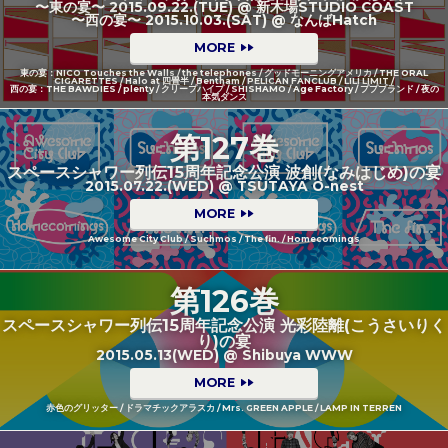
〜東の宴〜 2015.09.22.(TUE) @ 新木場STUDIO COAST
〜西の宴〜 2015.10.03.(SAT) @ なんばHatch
MORE
東の宴：NICO Touches the Walls / the telephones / グッドモーニングアメリカ / THE ORAL
CIGARETTES / Halo at 四畳半 / Bentham / PELICAN FANCLUB / LILI LIMIT /
西の宴：THE BAWDIES / plenty / クリープハイプ / SHISHAMO / Age Factory / プププランド / 夜の
本気ダンス
第127巻
スペースシャワー列伝15周年記念公演 波創(なみはじめ)の宴
2015.07.22.(WED) @ TSUTAYA O-nest
MORE
Awesome City Club / Suchmos / The fin. / Homecomings
第126巻
スペースシャワー列伝15周年記念公演 光彩陸離(こうさいりく
り)の宴
2015.05.13(WED) @ Shibuya WWW
MORE
赤色のグリッター / ドラマチックアラスカ / Mrs. GREEN APPLE / LAMP IN TERREN