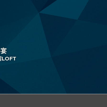
の宴
宿LOFT