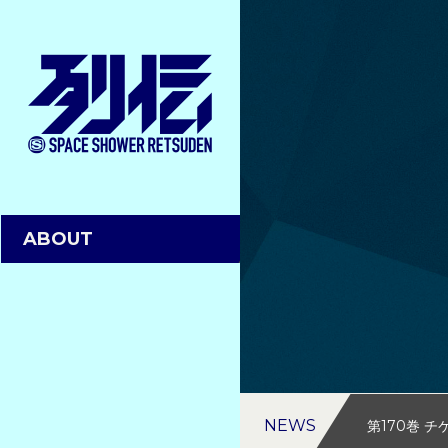
ABOUT
NEWS
第170巻 