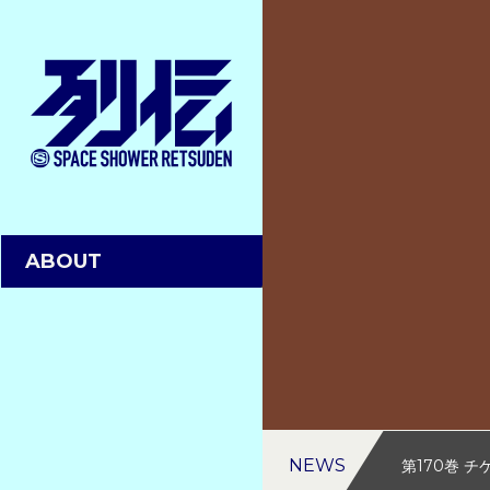
ABOUT
NEWS
第170巻 