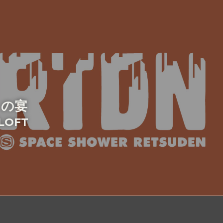
）の宴
宿LOFT