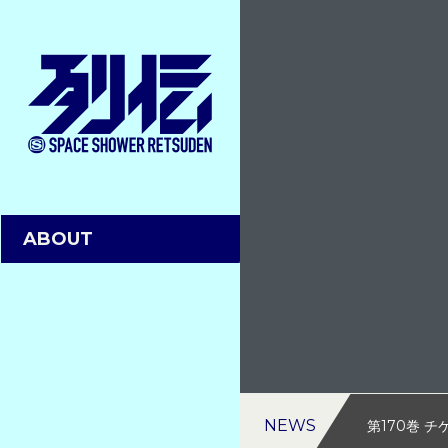
ABOUT
NEWS
第170巻 