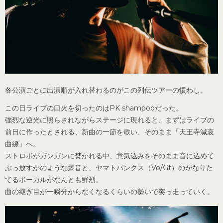
各公演ごとに出演順が入れ替わるのがこの列伝ツアーの慣わし。
この日ライブの口火を切ったのはPK shampooだった。
強烈な逆光に照らされながらステージに現れると、まずはライブの
前日に作ったとされる、新曲の一節を歌い、そのまま「天王寺減衰
曲線」へ。
ストロボがガンガンに焚かれる中、意気込みをそのまま音に込めて
ぶっ放すかのような爆音と、ヤマトパンクス（Vo/Gt）のがなりた
てるボーカルがなんとも鮮烈。
曲の継ぎ目が一瞬分からなくなるくらいの勢いで突っ走っていく。