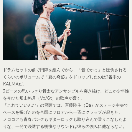
ドラムセットの前で円陣を組んでから、「音でかっ」と圧倒される
くらいのボリュームで「夏の奇跡」をドロップしたのは3番手の
KALMAだ。
3ピースの思いっきり骨太なアンサンブルを突き抜け、どこか少年性
を帯びた畑山悠月（Vo/Gt）の歌声が響く。
「これでいいんだ」の冒頭では、斉藤陸斗（Ba）がステージ中央で
ベースを掲げたのを合図にフロアから一斉にクラップが起きた。
メロコアも青春パンクもギターロックも取り込んで乗りこなしたよ
うな、一発で浸透する明快なサウンドは彼らの強みに他ならない。