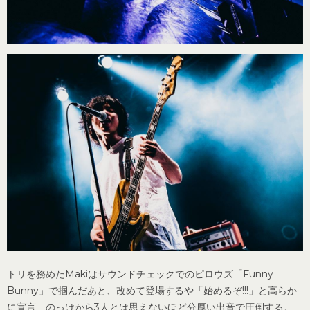
トリを務めたMakiはサウンドチェックでのピロウズ「Funny
Bunny」で掴んだあと、改めて登場するや「始めるぞ!!!」と高らか
に宣言、のっけから3人とは思えないほど分厚い出音で圧倒する。