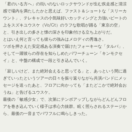
「君のいる方へ」の衒いのないロックサウンドが生む疾走感と清涼
感で場内を満たしたかと思えば、ファスト＆ショートな「スリーカ
ウント」、テレキャスの小気味好いカッティングと力強いビートの
上をスズキユウスケ（Vo/Gt）のラフな歌唱が踊る「東京の空」
と、引き出しの多さと懐の深さを印象付ける立ち上がりだ。
とはいえ何と言っても彼らの強みはメロディの秀逸さ。
ツボを押さえた安定感ある演奏で届けたフォーキーな「タルパ」、
そして一躍彼らの存在を知らしめたパワーチューン「キンモクセ
イ」と、中盤の構成で一段と引き込んでいく。
「寂しいけど、また絶対会えると思ってる」と、あっという間に過
ぎていったというツアーの日々を振り返りながら共演バンドにメッ
セージを送ったあと、フロアに向かっても「またどこかで絶対会お
うね」と告げるユウスケ。
最後の「敏感少女」で、次第にテンポアップしながらどんどんフロ
アを巻き込んでいく様子は求心力抜群。眩く照らされるステージか
ら、最後の一音までパワフルに鳴らしきった。