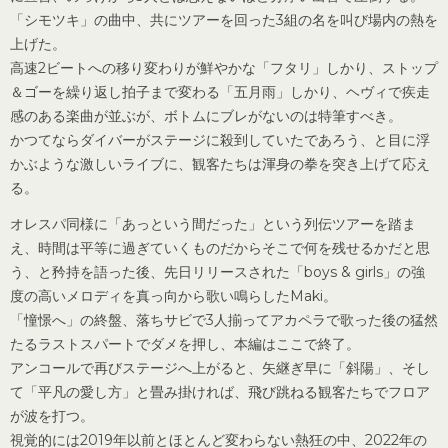
「シモツキ」の曲中、共にツアーを回った3組の名を叫び場内の熱を
上げた。
高速2ビートへの移り変わりが鮮やかな「フタリ」しかり、ストップ
＆ゴーを繰り返し拍子まで変わる「五月雨」しかり、ヘヴィで疾走
感のある楽曲が並ぶが、ボトムにブレがないのは特筆すべき。
かつてならダイバーがステージに殺到していたであろう、と目に浮
かぶような激しいライブに、観客たちは渾身の拳を突き上げて応え
る。
オレスパ同様に「あっという間だった」という列伝ツアーを踏ま
え、時間は平等に過ぎていくものだからそこで何を残せるかだと思
う、と矜持を語った後、先日リリースされた「boys & girls」の強
度の高いメロディを真っ向から歌い鳴らしたMaki。
「憧憬へ」の終盤、落ちサビで3人揃ってアカペラで歌った後の猛然
たるラストスパートでダメを押し、本編はここで終了。
アンコールで再びステージへ上がると、矢継ぎ早に「斜陽」、そし
て「平凡の愛し方」と畳み掛ければ、飛び跳ねる観客たちでフロア
が波を打つ。
視覚的には2019年以前とほとんど変わらない熱狂の中、2022年の